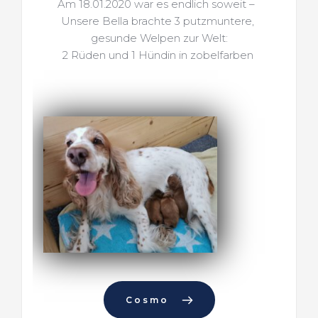
Am 18.01.2020 war es endlich soweit –  
Unsere Bella brachte 3 putzmuntere, 
gesunde Welpen zur Welt:
2 Rüden und 1 Hündin in zobelfarben 
Cosmo